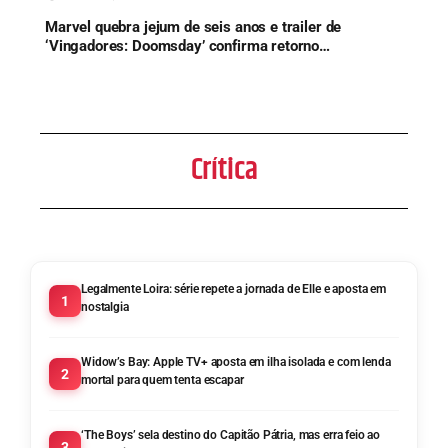
Marvel quebra jejum de seis anos e trailer de
‘Vingadores: Doomsday’ confirma retorno
histórico de herói
Crítica
Legalmente Loira: série repete a jornada de Elle e aposta em
1
nostalgia
Widow’s Bay: Apple TV+ aposta em ilha isolada e com lenda
2
mortal para quem tenta escapar
‘The Boys’ sela destino do Capitão Pátria, mas erra feio ao
3