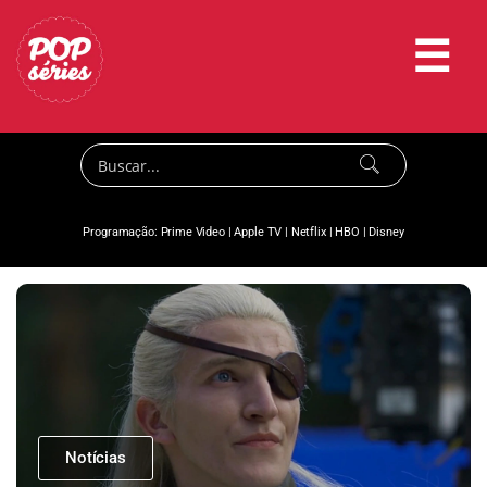
☰
Programação:
Prime Video
|
Apple TV
|
Netflix
|
HBO
|
Disney
Notícias