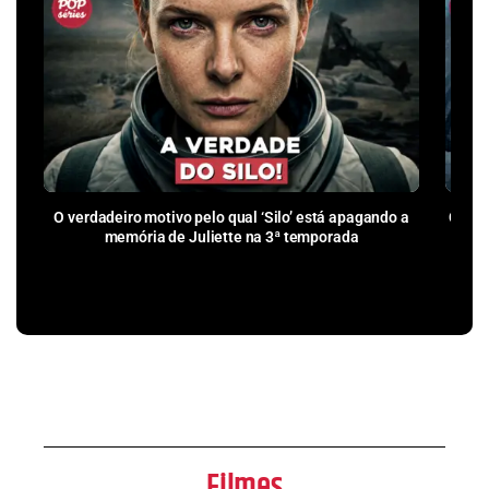
O verdadeiro motivo pelo qual ‘Silo’ está apagando a
Como 
memória de Juliette na 3ª temporada
pr
Filmes