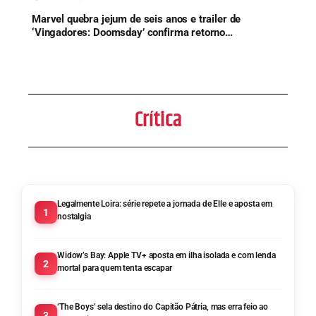
Marvel quebra jejum de seis anos e trailer de
‘Vingadores: Doomsday’ confirma retorno
histórico de herói
Crítica
Legalmente Loira: série repete a jornada de Elle e aposta em
1
nostalgia
Widow’s Bay: Apple TV+ aposta em ilha isolada e com lenda
2
mortal para quem tenta escapar
‘The Boys’ sela destino do Capitão Pátria, mas erra feio ao
3