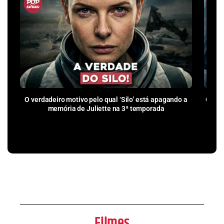
O verdadeiro motivo pelo qual ‘Silo’ está apagando a
Como 
memória de Juliette na 3ª temporada
pr
Filmes