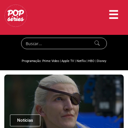
☰
Programação:
Prime Video
|
Apple TV
|
Netflix
|
HBO
|
Disney
Notícias