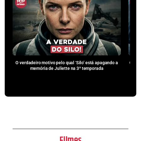
O verdadeiro motivo pelo qual ‘Silo’ está apagando a
Como 
memória de Juliette na 3ª temporada
pr
Filmes