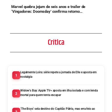
Marvel quebra jejum de seis anos e trailer de
‘Vingadores: Doomsday’ confirma retorno
histórico de herói
Crítica
Legalmente Loira: série repete a jornada de Elle e aposta em
1
nostalgia
Widow’s Bay: Apple TV+ aposta em ilha isolada e com lenda
2
mortal para quem tenta escapar
‘The Boys’ sela destino do Capitão Pátria, mas erra feio ao
3