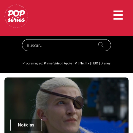
☰
Programação:
Prime Video
|
Apple TV
|
Netflix
|
HBO
|
Disney
Notícias