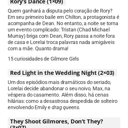
Rory’s Dance (1×09)
Quem ganhará a disputa pelo coração de Rory?
Em seu primeiro baile em Chilton, a protagonista é
acompanha de Dean. No entanto, a noite se torna
um evento complicado: Tristan (Chad Michael
Murray) briga com Dean, Rory passa a noite fora
de casa e Lorelai troca palavras nada amigáveis
com a mãe. Quanto drama!
15 curiosidades de Gilmore Girls
Red Light in the Wedding Night (2×03)
Um dos episódios mais dramáticos do seriado,
Lorelai decide abandonar o seu noivo, Max, na
véspera do casamento. Além disso, há cenas
hilárias: como a desastrosa despedida de solteiro
envolvendo Emily e
drag queens
.
They Shoot Gilmores, Don’t They?
(3×07)