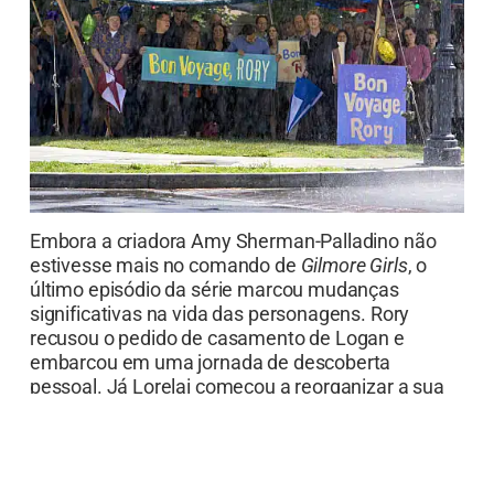
Embora a criadora Amy Sherman-Palladino não
estivesse mais no comando de
Gilmore Girls
, o
último episódio da série marcou mudanças
significativas na vida das personagens. Rory
recusou o pedido de casamento de Logan e
embarcou em uma jornada de descoberta
pessoal. Já Lorelai começou a reorganizar a sua
vida e teve outra oportunidade com Luke. O
revival
, produzido pela Netflix, preencheu as
lacunas deixadas na despedida.