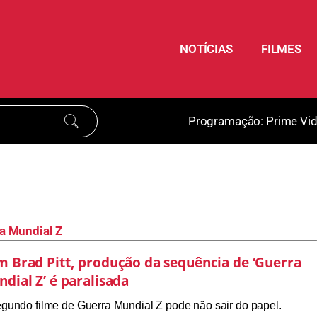
NOTÍCIAS
FILMES
Programação:
Prime Vi
a Mundial Z
 Brad Pitt, produção da sequência de ‘Guerra
dial Z’ é paralisada
gundo filme de Guerra Mundial Z pode não sair do papel.