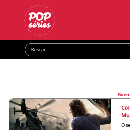
Guerr
Com
Mun
O se