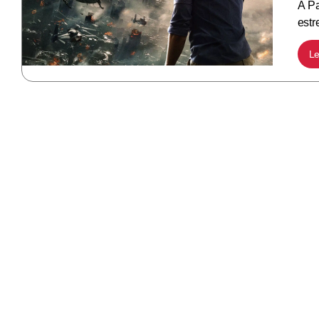
A Pa
estr
Le