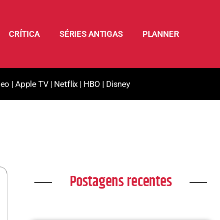
CRÍTICA
SÉRIES ANTIGAS
PLANNER
deo
|
Apple TV
|
Netflix
|
HBO
|
Disney
Postagens recentes