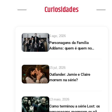
Curiosidades
5 ago, 2026
Personagens da Família
Addams: quem é quem no
clássico
15 jul, 2026
Outlander: Jamie e Claire
morrem na série?
13 maio, 2026
Como terminou a série Lost: os
personagens morreram ou não