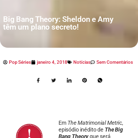
Big Bang Theory: Sheldon e Amy
têm um plano secreto!
Pop Séries
janeiro 4, 2018
Notícias
Sem Comentários
Em
The Matrimonial Metri
c,
episódio inédito de
The Big
Bang Theory
que será