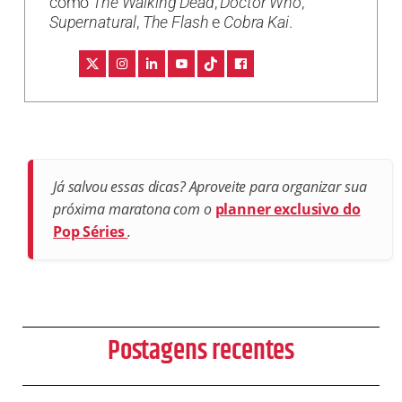
como
The Walking Dead
,
Doctor Who
,
Supernatural
,
The Flash
e
Cobra Kai
.
Já salvou essas dicas? Aproveite para organizar sua
próxima maratona com o
planner exclusivo do
Pop Séries
.
Postagens recentes