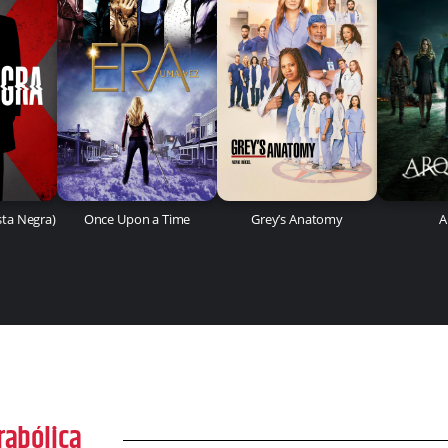
ista Negra)
Once Upon a Time
Grey’s Anatomy
A
rabólica