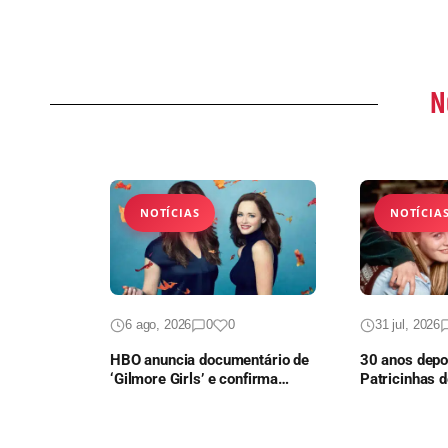
N
NOTÍCIAS
NOTÍCIA
6 ago, 2026
0
0
31 jul, 2026
HBO anuncia documentário de
30 anos depoi
‘Gilmore Girls’ e confirma
Patricinhas d
presença do elenco
vai ganhar c
série