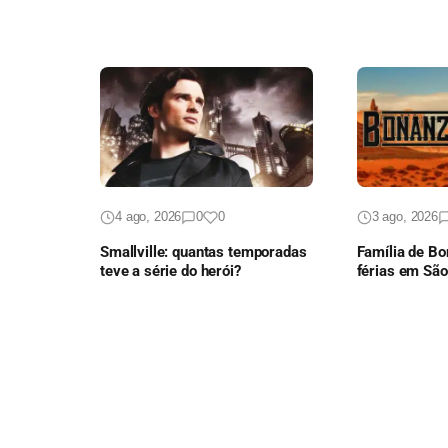
4 ago, 2026
0
0
3 ago, 2026
Smallville: quantas temporadas
Família de B
teve a série do herói?
férias em Sã
episódio ines