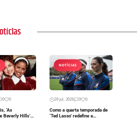
otícias
S
NOTÍCIAS
0
0
29 jul, 2026
0
0
s, ‘As
Como a quarta temporada de
e Beverly Hills’
‘Ted Lasso’ redefine a
ontinuação em
trajetória da comédia no Apple
TV