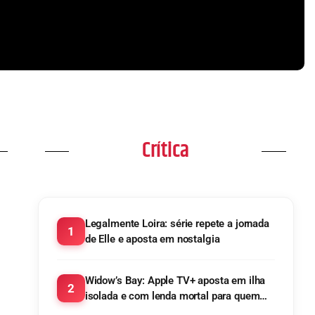
r
maratonar
na TV!
Crítica
Legalmente Loira: série repete a jornada
1
de Elle e aposta em nostalgia
Widow’s Bay: Apple TV+ aposta em ilha
2
isolada e com lenda mortal para quem
tenta escapar