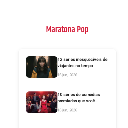
Maratona Pop
12 séries inesquecíveis de
viajantes no tempo
16 jun, 2026
10 séries de comédias
premiadas que você
precisa conhecer!
16 jun, 2026