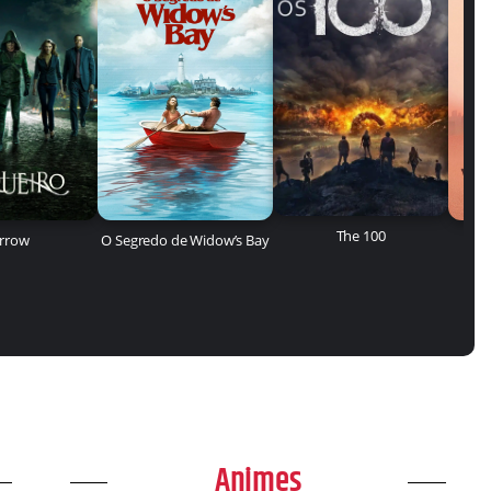
The 100
rrow
O Segredo de Widow’s Bay
Animes