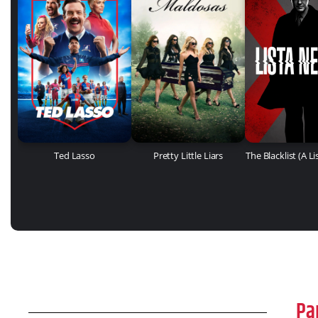
Ted Lasso
Pretty Little Liars
The Blacklist (A L
Pa