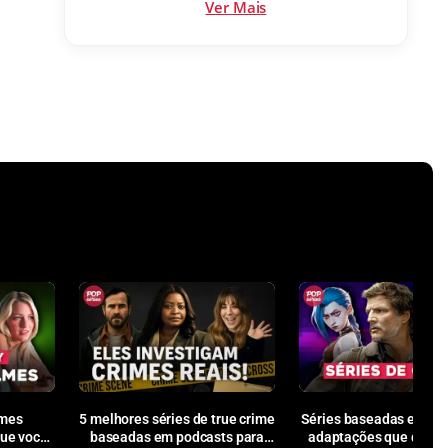
Ver Mais
lmes
5 melhores séries de true crime
Séries baseadas em ga
que você
baseadas em podcasts para
adaptações que deram