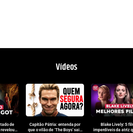
Vídeos
tado de
Capitão Pátria: entenda por
Blake Lively: 5 fi
 revelou
que o vilão de ‘The Boys’ saiu
imperdíveis da atriz 