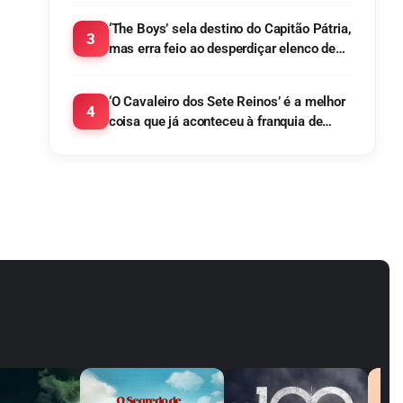
‘The Boys’ sela destino do Capitão Pátria,
3
mas erra feio ao desperdiçar elenco de
‘Gen V’
‘O Cavaleiro dos Sete Reinos’ é a melhor
4
coisa que já aconteceu à franquia de
George R. R. Martin