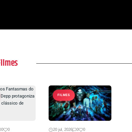
ores de ‘A
do controle
precisa assisti
ão’
Filmes
FILMES
0
0
20 jul, 2026
0
0