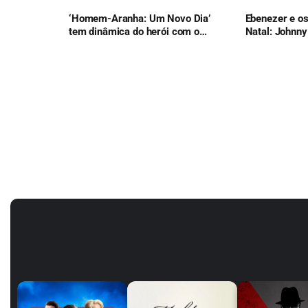
‘Homem-Aranha: Um Novo Dia’
Ebenezer e o
tem dinâmica do herói com o
Natal: Johnny
Justiceiro e lança nova franquia
reinvenção do
da Marvel
Dickens