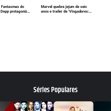
s Fantasmas do
Marvel quebra jejum de seis
 Depp protagoniza
anos e trailer de ‘Vingadores:
 clássico de
Doomsday’ confirma retorno
histórico de herói
Séries Populares