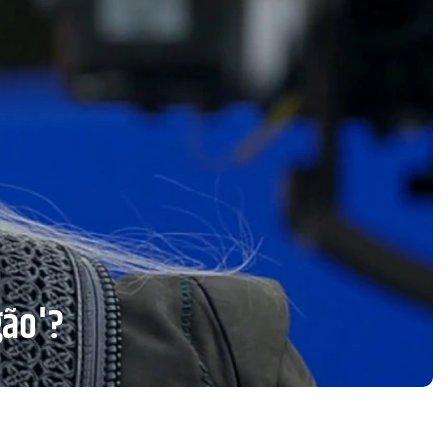
gão'?