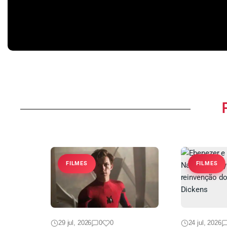
de Juliette na 3ª temporada
problemas nos bastid
Casa do Drag
FILMES
FILMES
29 jul, 2026
0
0
24 jul, 2026