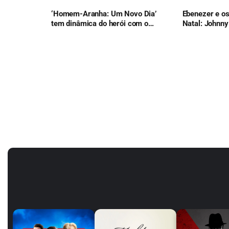
‘Homem-Aranha: Um Novo Dia’
Ebenezer e o
tem dinâmica do herói com o
Natal: Johnny
Justiceiro e lança nova franquia
reinvenção do
da Marvel
Dickens