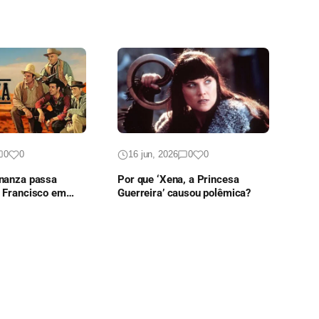
0
0
16 jun, 2026
0
0
onanza passa
Por que ‘Xena, a Princesa
o Francisco em
Guerreira’ causou polêmica?
quecível