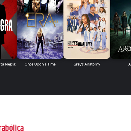
ista Negra)
Once Upon a Time
Grey’s Anatomy
A
rabólica