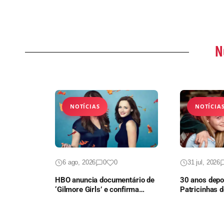
N
NOTÍCIAS
NOTÍCIA
6 ago, 2026
0
0
31 jul, 2026
HBO anuncia documentário de
30 anos depoi
‘Gilmore Girls’ e confirma
Patricinhas d
presença do elenco
vai ganhar c
série