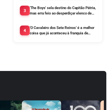
‘The Boys’ sela destino do Capitão Pátria,
3
mas erra feio ao desperdiçar elenco de
‘Gen V’
‘O Cavaleiro dos Sete Reinos’ é a melhor
4
coisa que já aconteceu à franquia de
George R. R. Martin