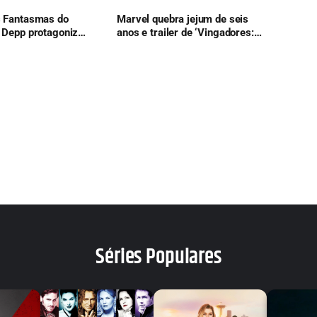
s Fantasmas do
Marvel quebra jejum de seis
 Depp protagoniza
anos e trailer de ‘Vingadores:
 clássico de
Doomsday’ confirma retorno
histórico de herói
Séries Populares