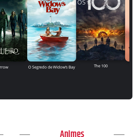
The 100
rrow
O Segredo de Widow’s Bay
Animes