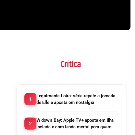
r
maratonar
na TV!
Crítica
Legalmente Loira: série repete a jornada
1
de Elle e aposta em nostalgia
Widow’s Bay: Apple TV+ aposta em ilha
2
isolada e com lenda mortal para quem
tenta escapar