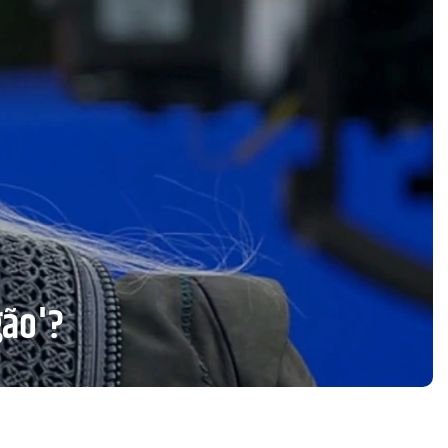
gão'?