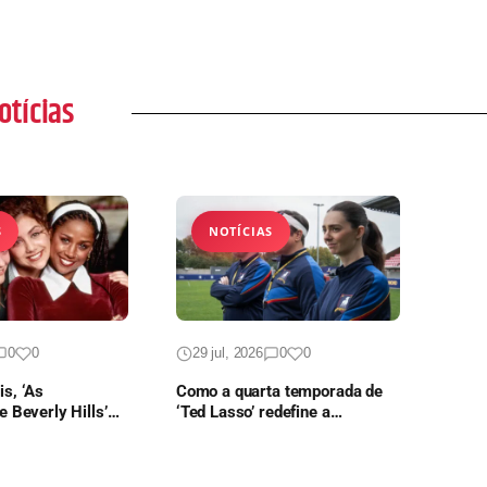
otícias
S
NOTÍCIAS
0
0
29 jul, 2026
0
0
s, ‘As
Como a quarta temporada de
e Beverly Hills’
‘Ted Lasso’ redefine a
ontinuação em
trajetória da comédia no Apple
TV