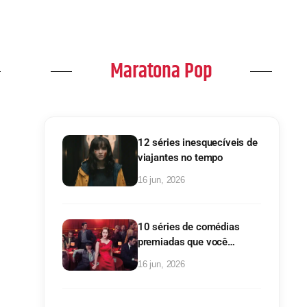
Maratona Pop
12 séries inesquecíveis de
viajantes no tempo
16 jun, 2026
10 séries de comédias
premiadas que você
precisa conhecer!
16 jun, 2026