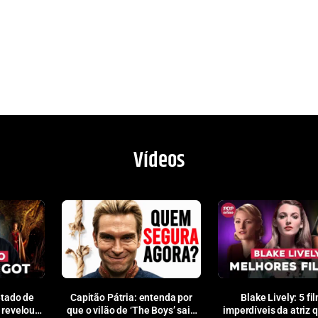
Vídeos
tado de
Capitão Pátria: entenda por
Blake Lively: 5 fi
 revelou
que o vilão de ‘The Boys’ saiu
imperdíveis da atriz 