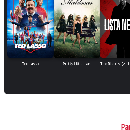
Ted Lasso
Pretty Little Liars
The Blacklist (A L
Pa