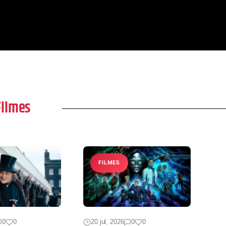
ores de ‘A
do controle
precisa assisti
ão’
Filmes
FILMES
0
0
20 jul, 2026
0
0