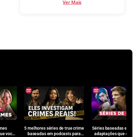
Ver Mais
lmes
5 melhores séries de true crime
Séries baseadas em ga
que você
baseadas em podcasts para
adaptações que deram