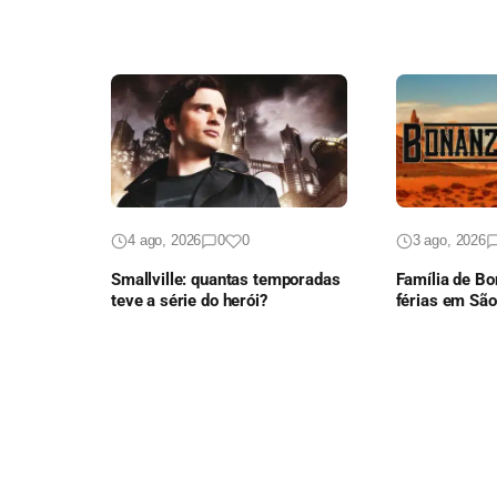
4 ago, 2026
0
0
3 ago, 2026
Smallville: quantas temporadas
Família de B
teve a série do herói?
férias em Sã
episódio ines