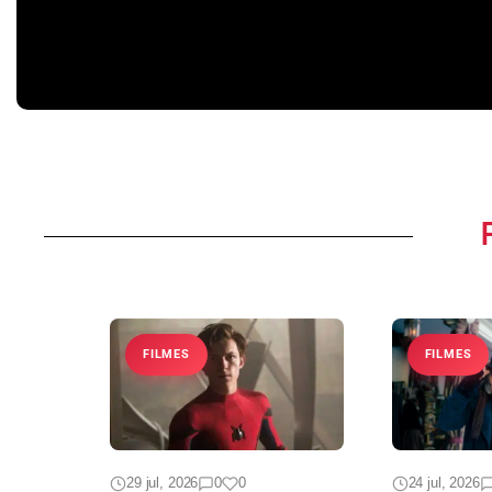
de Juliette na 3ª temporada
problemas nos bastid
Casa do Drag
FILMES
FILMES
29 jul, 2026
0
0
24 jul, 2026