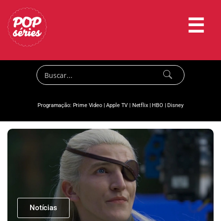
☰
Programação:
Prime Video
|
Apple TV
|
Netflix
|
HBO
|
Disney
Notícias