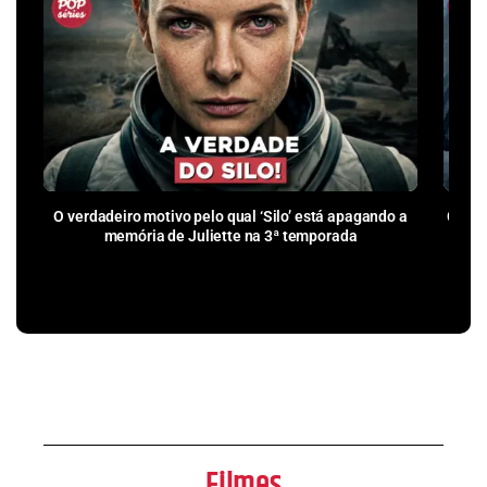
O verdadeiro motivo pelo qual ‘Silo’ está apagando a
Como 
memória de Juliette na 3ª temporada
pr
Filmes