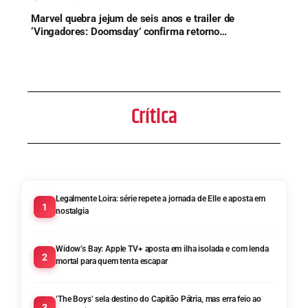
Marvel quebra jejum de seis anos e trailer de
‘Vingadores: Doomsday’ confirma retorno
histórico de herói
Crítica
Legalmente Loira: série repete a jornada de Elle e aposta em
1
nostalgia
Widow’s Bay: Apple TV+ aposta em ilha isolada e com lenda
2
mortal para quem tenta escapar
‘The Boys’ sela destino do Capitão Pátria, mas erra feio ao
3