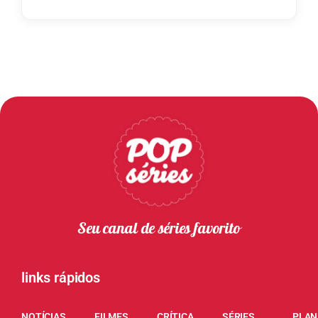
Seu canal de séries favorito
links rápidos
NOTÍCIAS
FILMES
CRÍTICA
SÉRIES
PLAN