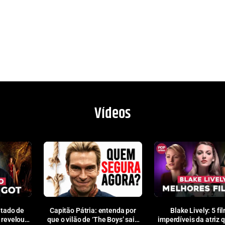
Vídeos
tado de
Capitão Pátria: entenda por
Blake Lively: 5 fi
 revelou
que o vilão de ‘The Boys’ saiu
imperdíveis da atriz 