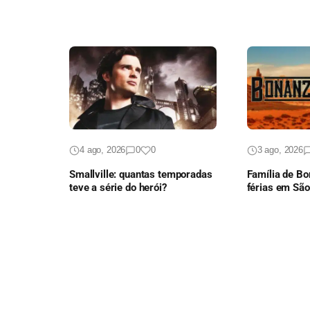
4 ago, 2026
0
0
3 ago, 2026
Smallville: quantas temporadas
Família de B
teve a série do herói?
férias em Sã
episódio ines