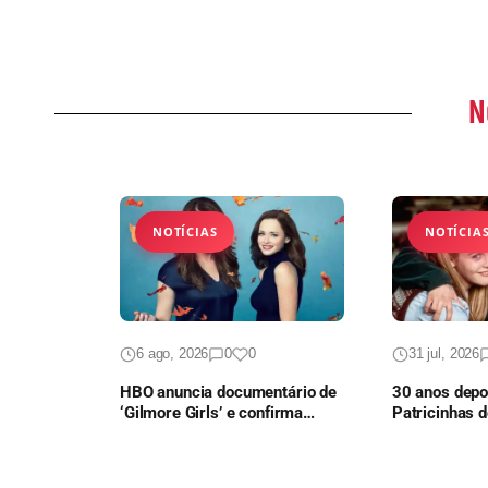
N
NOTÍCIAS
NOTÍCIA
6 ago, 2026
0
0
31 jul, 2026
HBO anuncia documentário de
30 anos depoi
‘Gilmore Girls’ e confirma
Patricinhas d
presença do elenco
vai ganhar c
série