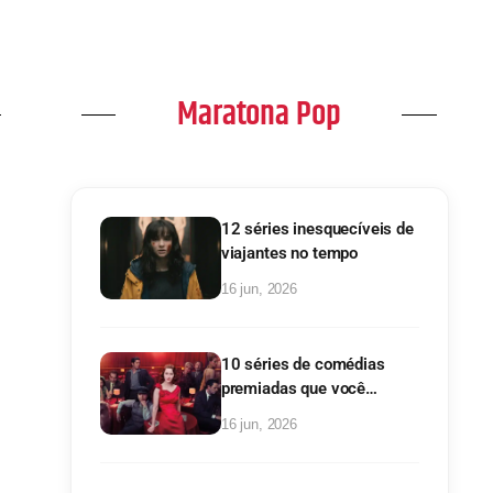
Maratona Pop
12 séries inesquecíveis de
viajantes no tempo
16 jun, 2026
10 séries de comédias
premiadas que você
precisa conhecer!
16 jun, 2026