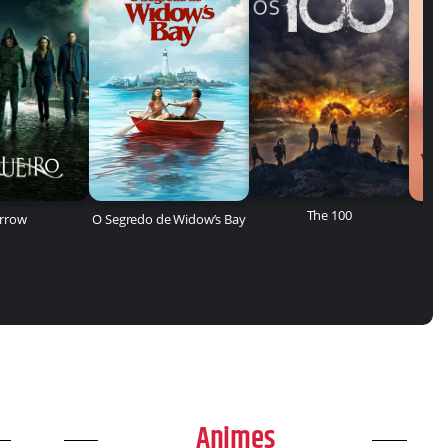
The 100
rrow
O Segredo de Widow’s Bay
Animes