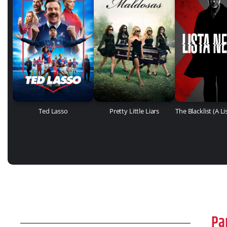
Ted Lasso
Pretty Little Liars
The Blacklist (A L
Pa