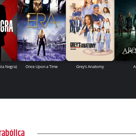
ista Negra)
Once Upon a Time
Grey’s Anatomy
A
rabólica