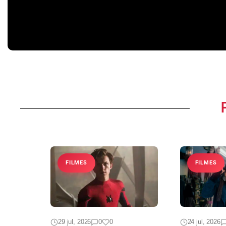
de Juliette na 3ª temporada
problemas nos bastid
Casa do Drag
FILMES
FILMES
29 jul, 2026
0
0
24 jul, 2026