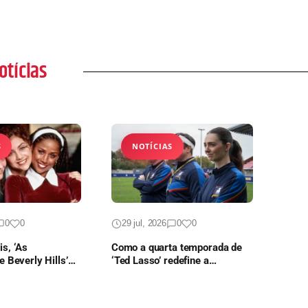
otícias
S
NOTÍCIAS
0
0
29 jul, 2026
0
0
s, ‘As
Como a quarta temporada de
e Beverly Hills’
‘Ted Lasso’ redefine a
ontinuação em
trajetória da comédia no Apple
TV