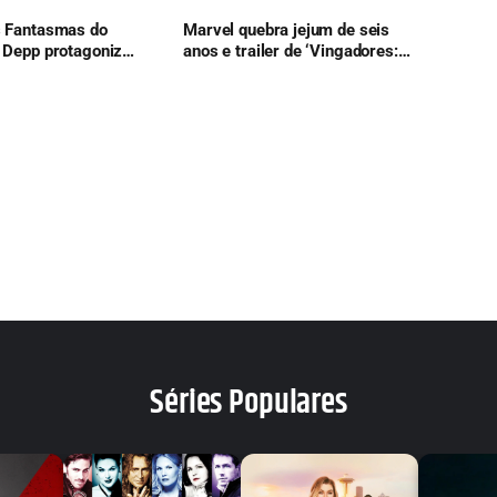
s Fantasmas do
Marvel quebra jejum de seis
 Depp protagoniza
anos e trailer de ‘Vingadores:
 clássico de
Doomsday’ confirma retorno
histórico de herói
Séries Populares