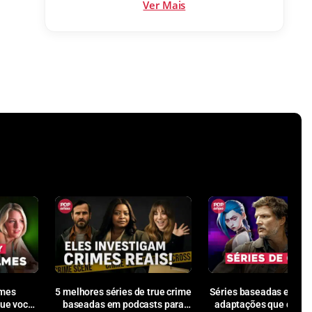
Ver Mais
lmes
5 melhores séries de true crime
Séries baseadas em ga
que você
baseadas em podcasts para
adaptações que deram