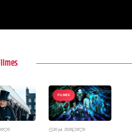
ores de ‘A
do controle
precisa assisti
ão’
Filmes
FILMES
0
0
20 jul, 2026
0
0