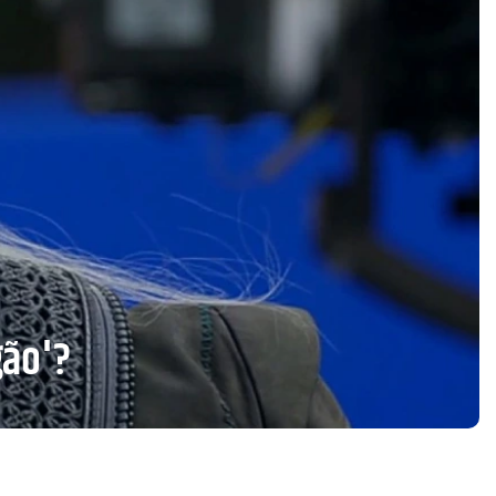
gão'?