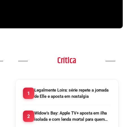
r
maratonar
na TV!
Crítica
Legalmente Loira: série repete a jornada
1
de Elle e aposta em nostalgia
Widow’s Bay: Apple TV+ aposta em ilha
2
isolada e com lenda mortal para quem
tenta escapar