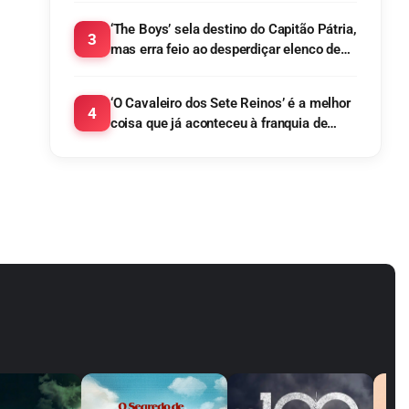
‘The Boys’ sela destino do Capitão Pátria,
3
mas erra feio ao desperdiçar elenco de
‘Gen V’
‘O Cavaleiro dos Sete Reinos’ é a melhor
4
coisa que já aconteceu à franquia de
George R. R. Martin