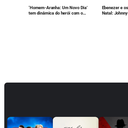
‘Homem-Aranha: Um Novo Dia’
Ebenezer e o
tem dinâmica do herói com o
Natal: Johnny
Justiceiro e lança nova franquia
reinvenção do
da Marvel
Dickens