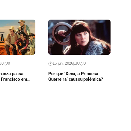
0
0
16 jun, 2026
0
0
onanza passa
Por que ‘Xena, a Princesa
o Francisco em
Guerreira’ causou polêmica?
quecível