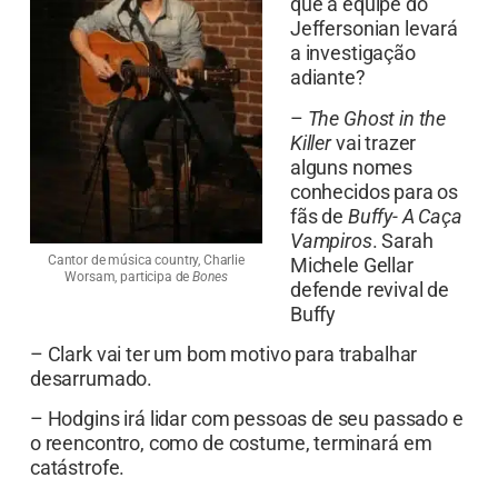
que a equipe do
Jeffersonian levará
a investigação
adiante?
–
The Ghost in the
Killer
vai trazer
alguns nomes
conhecidos para os
fãs de
Buffy- A Caça
Vampiros
. Sarah
Cantor de música country, Charlie
Michele Gellar
Worsam, participa de
Bones
defende revival de
Buffy
– Clark vai ter um bom motivo para trabalhar
desarrumado.
– Hodgins irá lidar com pessoas de seu passado e
o reencontro, como de costume, terminará em
catástrofe.