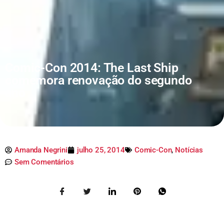
Comic-Con 2014: The Last Ship
comemora renovação do segundo
ano
Amanda Negrini
julho 25, 2014
Comic-Con
,
Notícias
Sem Comentários