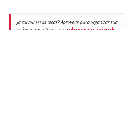
Já salvou essas dicas? Aproveite para organizar sua
próxima maratona com o
planner exclusivo do
Pop Séries
.
Postagens recentes