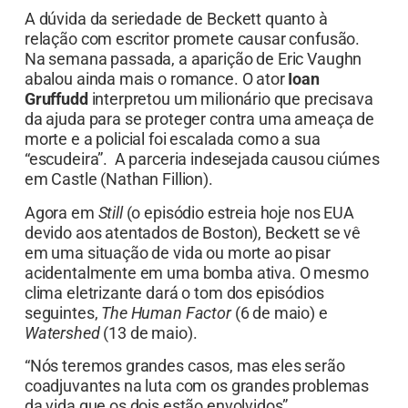
A dúvida da seriedade de Beckett quanto à
relação com escritor promete causar confusão.
Na semana passada, a aparição de Eric Vaughn
abalou ainda mais o romance. O ator
Ioan
Gruffudd
interpretou um milionário que precisava
da ajuda para se proteger contra uma ameaça de
morte e a policial foi escalada como a sua
“escudeira”. A parceria indesejada causou ciúmes
em Castle (Nathan Fillion).
Agora em
Still
(o episódio estreia hoje nos EUA
devido aos atentados de Boston), Beckett se vê
em uma situação de vida ou morte ao pisar
acidentalmente em uma bomba ativa. O mesmo
clima eletrizante dará o tom dos episódios
seguintes,
The Human Factor
(6 de maio) e
Watershed
(13 de maio).
“Nós teremos grandes casos, mas eles serão
coadjuvantes na luta com os grandes problemas
da vida que os dois estão envolvidos”,