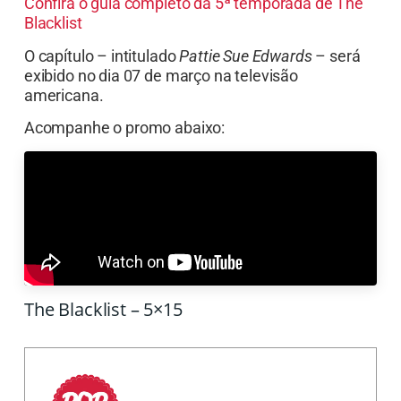
Confira o guia completo da 5ª temporada de The
Blacklist
O capítulo – intitulado
Pattie Sue Edwards
– será
exibido no dia 07 de março na televisão
americana.
Acompanhe o promo abaixo:
The Blacklist – 5×15