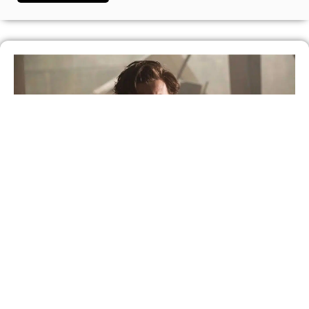
‘Homem-Aranha: Um Novo Dia’ tem dinâmica
do herói com o Justiceiro e lança nova franquia
da Marvel