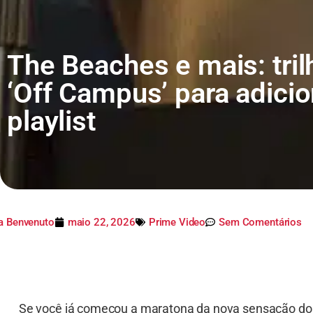
The Beaches e mais: tril
‘Off Campus’ para adicio
playlist
ia Benvenuto
maio 22, 2026
Prime Video
Sem Comentários
Se você já começou a maratona da nova sensação do 