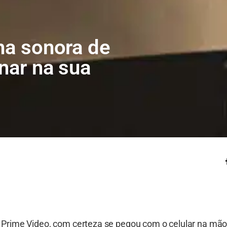
ha sonora de
nar na sua
Prime Video, com certeza se pegou com o celular na mã