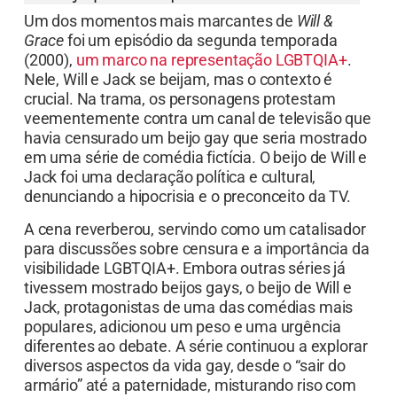
Um dos momentos mais marcantes de
Will &
Grace
foi um episódio da segunda temporada
(2000),
um marco na representação LGBTQIA+
.
Nele, Will e Jack se beijam, mas o contexto é
crucial. Na trama, os personagens protestam
veementemente contra um canal de televisão que
havia censurado um beijo gay que seria mostrado
em uma série de comédia fictícia. O beijo de Will e
Jack foi uma declaração política e cultural,
denunciando a hipocrisia e o preconceito da TV.
A cena reverberou, servindo como um catalisador
para discussões sobre censura e a importância da
visibilidade LGBTQIA+. Embora outras séries já
tivessem mostrado beijos gays, o beijo de Will e
Jack, protagonistas de uma das comédias mais
populares, adicionou um peso e uma urgência
diferentes ao debate. A série continuou a explorar
diversos aspectos da vida gay, desde o “sair do
armário” até a paternidade, misturando riso com