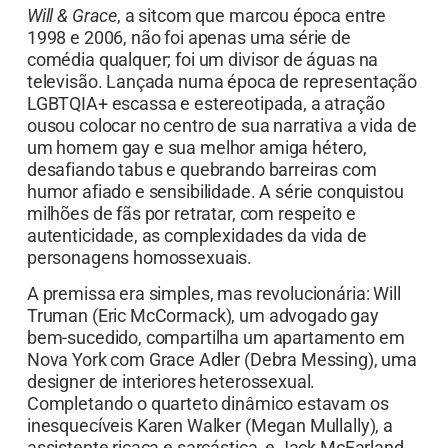
Will & Grace
, a sitcom que marcou época entre
1998 e 2006, não foi apenas uma série de
comédia qualquer; foi um divisor de águas na
televisão. Lançada numa época de representação
LGBTQIA+ escassa e estereotipada, a atração
ousou colocar no centro de sua narrativa a vida de
um homem gay e sua melhor amiga hétero,
desafiando tabus e quebrando barreiras com
humor afiado e sensibilidade. A série conquistou
milhões de fãs por retratar, com respeito e
autenticidade, as complexidades da vida de
personagens homossexuais.
A premissa era simples, mas revolucionária: Will
Truman (Eric McCormack), um advogado gay
bem-sucedido, compartilha um apartamento em
Nova York com Grace Adler (Debra Messing), uma
designer de interiores heterossexual.
Completando o quarteto dinâmico estavam os
inesquecíveis Karen Walker (Megan Mullally), a
assistente ricaça e sarcástica, e Jack McFarland