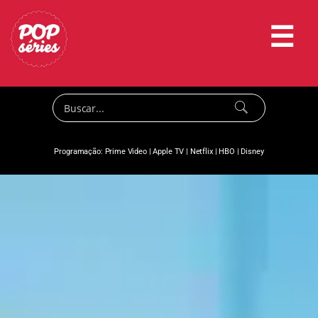
☰
Programação:
Prime Video
|
Apple TV
|
Netflix
|
HBO
|
Disney