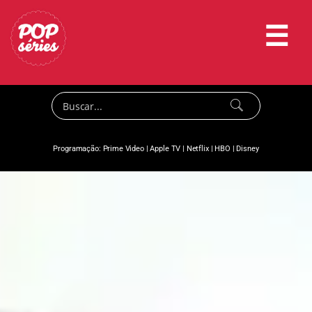
☰
Programação:
Prime Video
|
Apple TV
|
Netflix
|
HBO
|
Disney