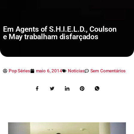
Em Agents of S.H.I.E.L.D., Coulson
e May trabalham disfarçados
Pop Séries
maio 6, 2014
Notícias
Sem Comentários