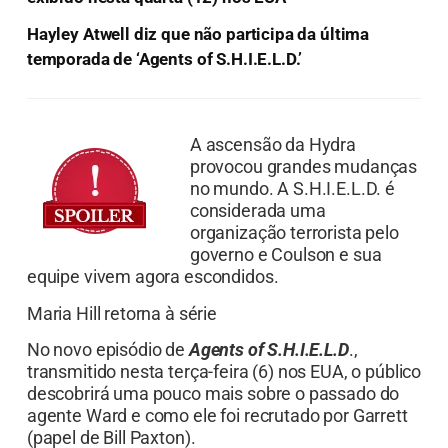
Hayley Atwell diz que não participa da última
temporada de ‘Agents of S.H.I.E.L.D.’
A ascensão da Hydra
provocou grandes mudanças
no mundo. A S.H.I.E.L.D. é
considerada uma
organização terrorista pelo
governo e Coulson e sua
equipe vivem agora escondidos.
Maria Hill retorna à série
No novo episódio de
Agents of S.H.I.E.L.D
.,
transmitido nesta terça-feira (6) nos EUA, o público
descobrirá uma pouco mais sobre o passado do
agente Ward e como ele foi recrutado por Garrett
(papel de Bill Paxton).