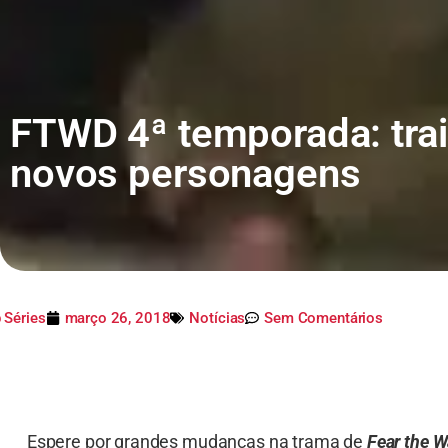
FTWD 4ª temporada: trai
novos personagens
 Séries
março 26, 2018
Notícias
Sem Comentários
Espere por grandes mudanças na trama de
Fear the W