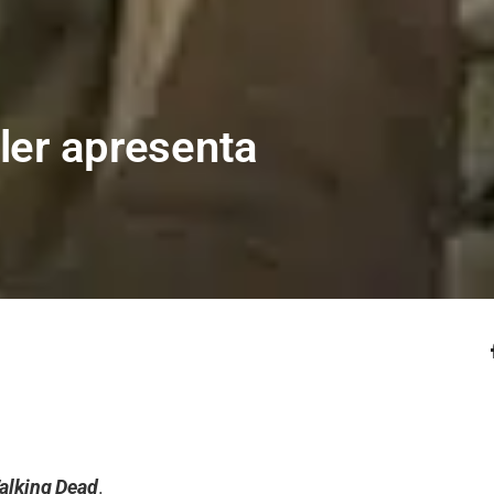
ler apresenta
alking Dead
.