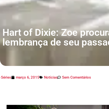
Hart of Dixie: Zoe procur
lembrança de seu passa
 Séries
março 6, 2015
Notícias
Sem Comentários