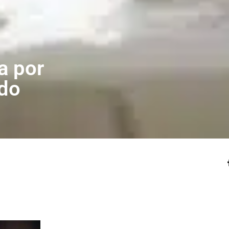
a por
do