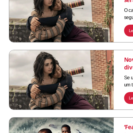
O ca
segu
Le
Nov
div
Se u
um t
Le
‘Fe