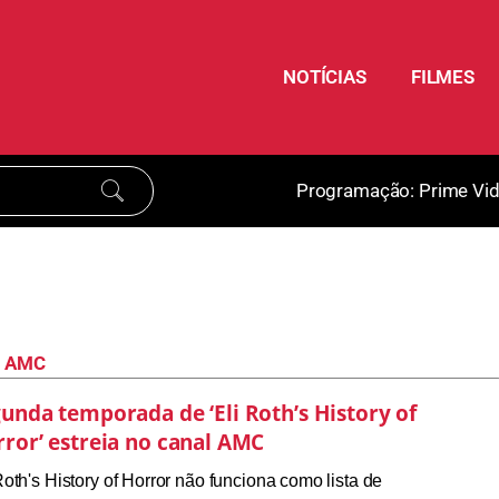
NOTÍCIAS
FILMES
Programação:
Prime Vi
AMC
unda temporada de ‘Eli Roth’s History of
ror’ estreia no canal AMC
Roth's History of Horror não funciona como lista de