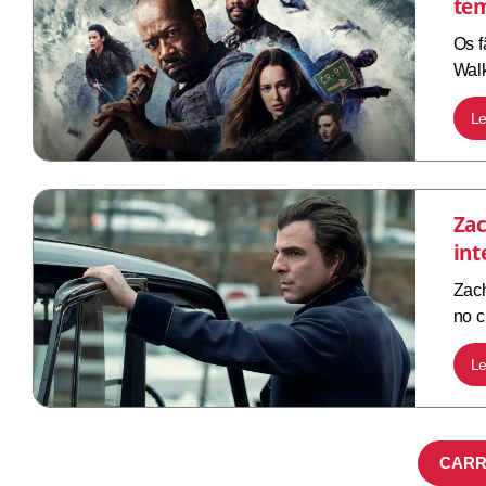
te
Os f
Walk
Le
Zac
int
Zach
no c
Le
CARR