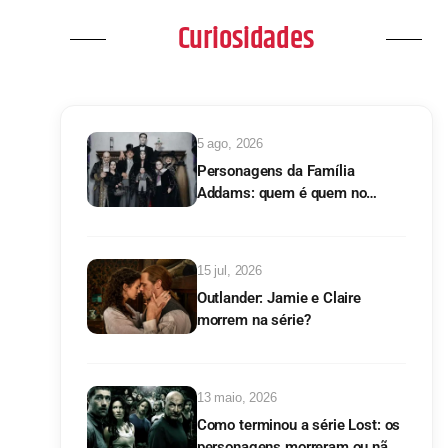
Curiosidades
5 ago, 2026
Personagens da Família
Addams: quem é quem no
clássico
15 jul, 2026
Outlander: Jamie e Claire
morrem na série?
13 maio, 2026
Como terminou a série Lost: os
personagens morreram ou não