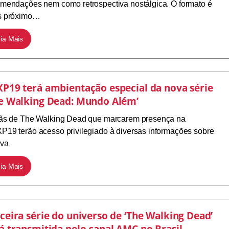
mendações nem como retrospectiva nostálgica. O formato é
s próximo…
ia Mais
P19 terá ambientação especial da nova série
e Walking Dead: Mundo Além’
fãs de The Walking Dead que marcarem presença na
19 terão acesso privilegiado à diversas informações sobre
ova
ia Mais
ceira série do universo de ‘The Walking Dead’
á transmitida pelo canal AMC no Brasil