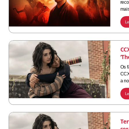
reco
mai
Le
CCX
‘Th
Os 
CCXP
a n
Le
Ter
ser