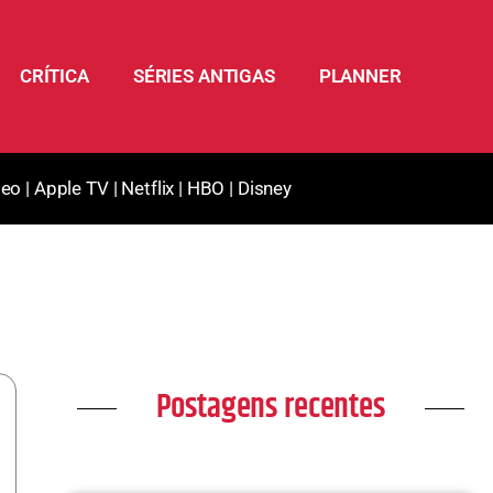
CRÍTICA
SÉRIES ANTIGAS
PLANNER
deo
|
Apple TV
|
Netflix
|
HBO
|
Disney
Postagens recentes