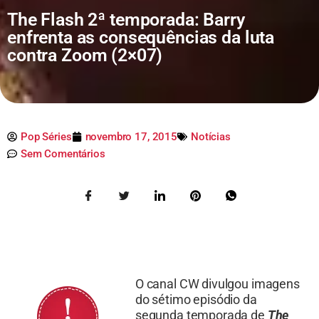
The Flash 2ª temporada: Barry
enfrenta as consequências da luta
contra Zoom (2×07)
Pop Séries
novembro 17, 2015
Notícias
Sem Comentários
O canal CW divulgou imagens
do sétimo episódio da
segunda temporada de
The