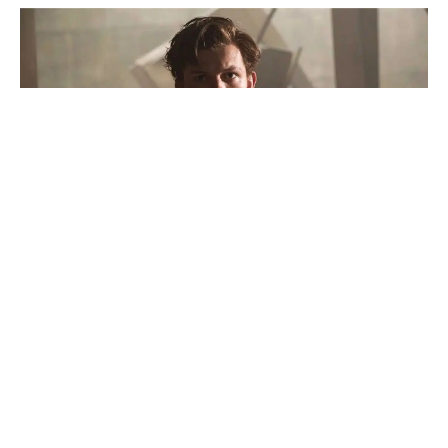
‘Homem-Aranha: Um Novo Dia’ tem dinâmica
do herói com o Justiceiro e lança nova franquia
da Marvel
Saiba Mais