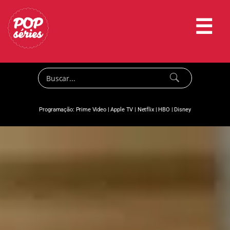
☰
Programação:
Prime Video
|
Apple TV
|
Netflix
|
HBO
|
Disney