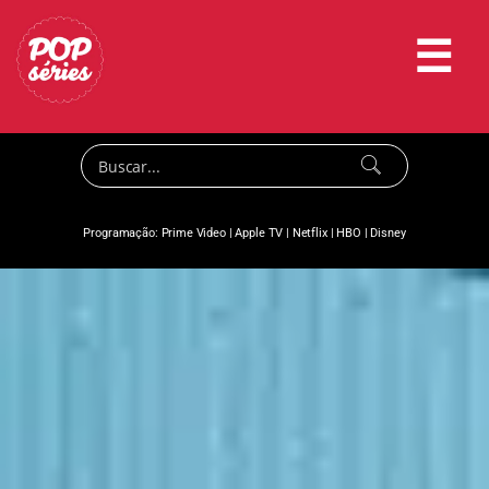
☰
Programação:
Prime Video
|
Apple TV
|
Netflix
|
HBO
|
Disney