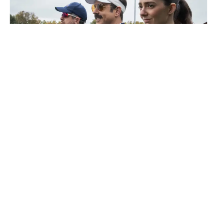
Como a quarta temporada de ‘Ted Lasso’
redefine a trajetória da comédia no Apple TV
Saiba Mais