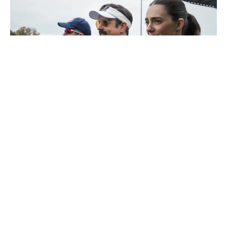
Como a quarta temporada de ‘Ted Lasso’
redefine a trajetória da comédia no Apple TV
Saiba Mais