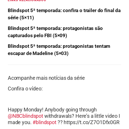
LINKS RELACIONADOS
Blindspot 5ª temporada: confira o trailer do final da
série (5×11)
Blindspot 5ª temporada: protagonistas são
capturados pelo FBI (5×09)
Blindspot 5ª temporada: protagonistas tentam
escapar de Madeline (5×03)
Acompanhe mais notícias da série
Confira o vídeo:
Happy Monday! Anybody going through
@NBCblindspot
withdrawals? Here’s a little video I
made you.
#blindspot
?? https://t.co/Z7O1Dfx0GR