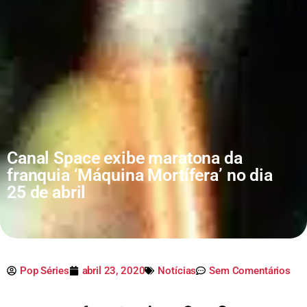
Canal Space exibe maratona da
franquia ‘Máquina Mortífera’ no dia
25 de abril
Pop Séries
abril 23, 2020
Notícias
Sem Comentários