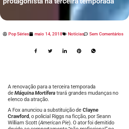
protagonista na terceira temporada
Pop Séries
maio 14, 2018
Notícias
Sem Comentários
A renovação para a terceira temporada
de
Máquina Mortífera
trará grandes mudanças no
elenco da atração.
A Fox anunciou a substituição de
Clayne
Crawford
, o policial Riggs na ficção, por Seann
William Scott (
American Pie
). O ator foi demitido
devido ao comportamento “não profissional” no