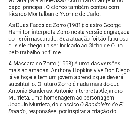
voltada para a televisão, com Frank Langella no
papel principal. O elenco também contou com
Ricardo Montalban e Yvonne de Carlo.
As Duas Faces de Zorro (1981): o astro George
Hamilton interpreta Zorro nesta versão engraçada
do herói mascarado. Sua atuação foi tão fabulosa
que ele chegou a ser indicado ao Globo de Ouro
pelo trabalho no filme.
A Máscara do Zorro (1998) é uma das versões
mais aclamadas. Anthony Hopkins vive Don Diego
já velho; ele tem um jovem aprendiz que deverá
substituí-lo. O futuro Zorro é nada mais do que
Antonio Banderas. Antonio interpreta Alejandro
Murrieta, uma homenagem ao personagem
Joaquín Murrieta, do clássico
O Bandoleiro do El
Dorado
, responsável por inspirar a criação do
Zorro. Catherine Zeta-Jones vive a bela Elena de
La Vega que acaba se apaixonando pelo
misterioso herói.
O sucesso foi grande em todo o
mundo, fazendo com que a produção recebesse