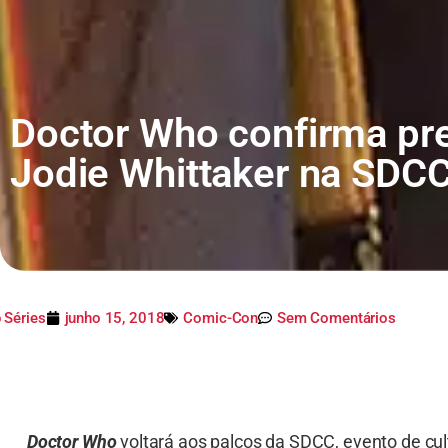
Doctor Who confirma pr
Jodie Whittaker na SDC
 Séries
junho 15, 2018
Comic-Con
Sem Comentários
Doctor Who
voltará aos palcos da SDCC, evento de cu