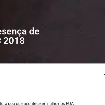
esença de
C 2018
ltura pop que acontece em julho nos EUA.