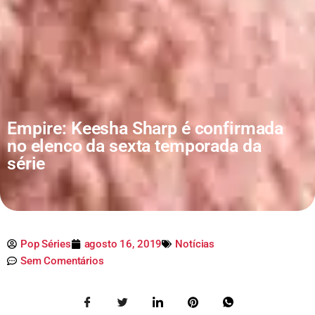
Empire: Keesha Sharp é confirmada
no elenco da sexta temporada da
série
Pop Séries
agosto 16, 2019
Notícias
Sem Comentários