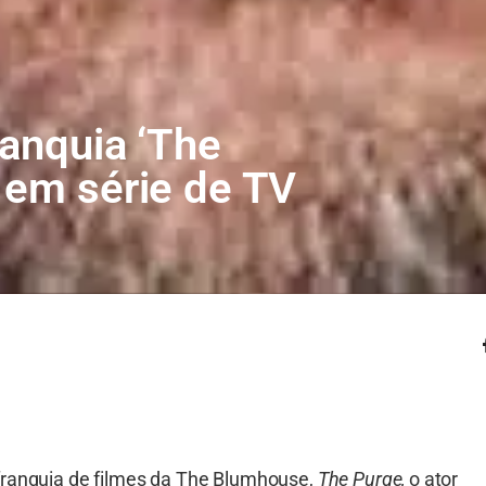
ranquia ‘The
 em série de TV
franquia de filmes da The Blumhouse,
The Purge,
o ator