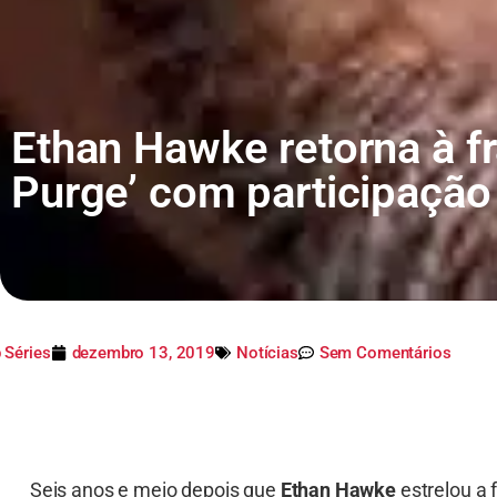
Ethan Hawke retorna à f
Purge’ com participação
 Séries
dezembro 13, 2019
Notícias
Sem Comentários
Seis anos e meio depois que
Ethan Hawke
estrelou a 