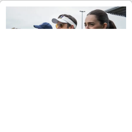
Como a quarta temporada de ‘Ted Lasso’
redefine a trajetória da comédia no Apple TV
Saiba Mais