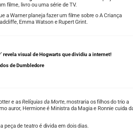
m filme, livro ou uma série de TV.
e a Warner planeja fazer um filme sobre o A Criança
Radcliffe, Emma Watson e Rupert Grint.
r’ revela visual de Hogwarts que dividiu a internet!
gredos de Dumbledore
otter e as
Relíquias da Morte
, mostraria os filhos do trio a
mo auror, Hermione é Ministra da Magia e Ronnie cuida d
 a peça de teatro é divida em dois dias.