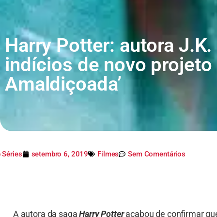
Harry Potter: autora J.K
indícios de novo projeto
Amaldiçoada’
 Séries
setembro 6, 2019
Filmes
Sem Comentários
A autora da saga
Harry Potter
acabou de confirmar q