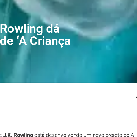
. Rowling dá
 de ‘A Criança
ue
J.K. Rowling
está desenvolvendo um novo projeto de
A