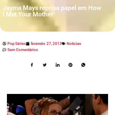
Jayma Mays reprisa papel em How
I Met Your Mother
Pop Séries
fevereiro 27, 2013
Notícias
Sem Comentários