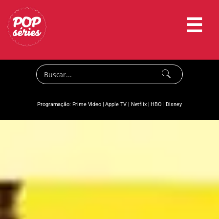
☰
Programação:
Prime Video
|
Apple TV
|
Netflix
|
HBO
|
Disney