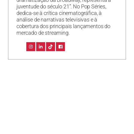
juventude do século 21”. No Pop Séries,
dedica-se à crítica cinematográfica, à
análise de narrativas televisivas e à
cobertura dos principais lançamentos do
mercado de streaming.
Já salvou essas dicas? Aproveite para organizar sua
próxima maratona com o
planner exclusivo do
Pop Séries
.