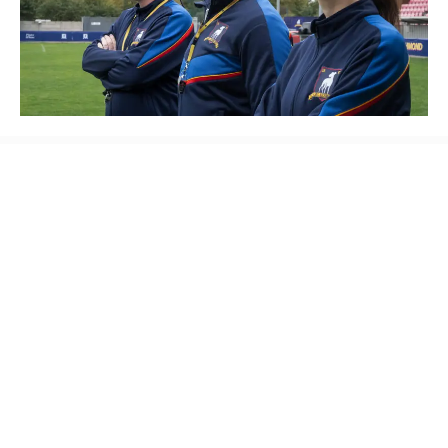
Como a quarta temporada de ‘Ted Lasso’
redefine a trajetória da comédia no Apple TV
Saiba Mais