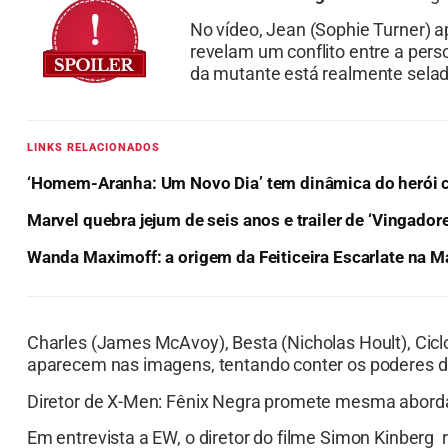
No vídeo, Jean (Sophie Turner) 
revelam um conflito entre a pers
da mutante está realmente sela
LINKS RELACIONADOS
‘Homem-Aranha: Um Novo Dia’ tem dinâmica do herói co
Marvel quebra jejum de seis anos e trailer de ‘Vingado
Wanda Maximoff: a origem da Feiticeira Escarlate na M
Charles (James McAvoy), Besta (Nicholas Hoult), Ci
aparecem nas imagens, tentando conter os poderes d
Diretor de X-Men: Fênix Negra promete mesma abord
Em entrevista a EW, o diretor do filme Simon Kinberg r