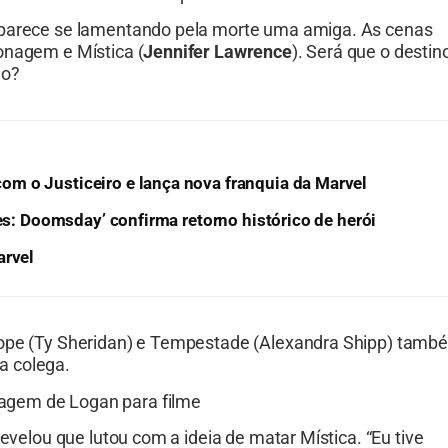
aparece se lamentando pela morte uma amiga. As cenas
onagem e Mística (
Jennifer Lawrence
). Será que o destin
do?
m o Justiceiro e lança nova franquia da Marvel
res: Doomsday’ confirma retorno histórico de herói
arvel
clope (Ty Sheridan) e Tempestade (Alexandra Shipp) tamb
a colega.
agem de Logan para filme
evelou que lutou com a ideia de matar Mística. “Eu tive