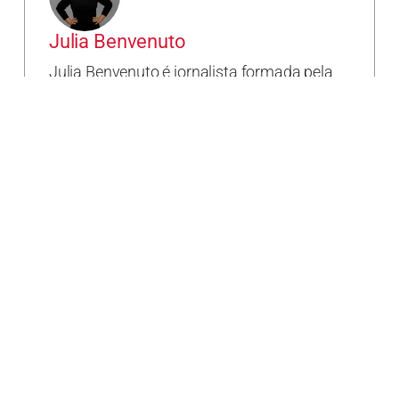
Julia Benvenuto
Julia Benvenuto é jornalista formada pela
Universidade Presbiteriana Mackenzie e
pós-graduada em Jornalismo Cultural pela
FAAP (Fundação Armando Alvares
Penteado). Com sólida experiência na
cobertura de entretenimento e cultura,
atuou como repórter para veículos de
grande prestígio nacional, como a revista
Casa e Jardim e o jornal Folha de S.Paulo. É
pesquisadora da cultura pop e autora da
tese acadêmica "A Revolução dos Losers:
como o seriado Glee, valendo-se de
símbolos da cultura pop e técnicas de
dramatização da Broadway, representa a
juventude do século 21”. No Pop Séries,
dedica-se à crítica cinematográfica, à
análise de narrativas televisivas e à