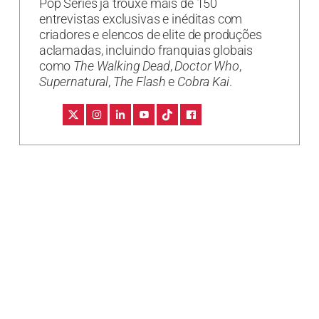
Pop Séries já trouxe mais de 150
entrevistas exclusivas e inéditas com
criadores e elencos de elite de produções
aclamadas, incluindo franquias globais
como
The Walking Dead
,
Doctor Who
,
Supernatural
,
The Flash
e
Cobra Kai
.
Já salvou essas dicas? Aproveite para organizar sua
próxima maratona com o
planner exclusivo do
Pop Séries
.