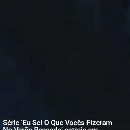
Série ‘Eu Sei O Que Vocês Fizeram
No Verão Passado’ estreia em