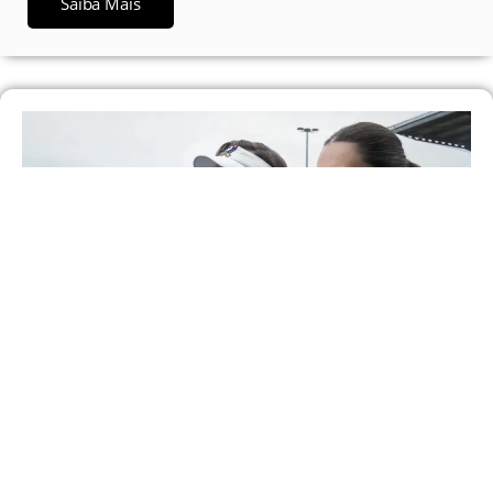
Saiba Mais
Como a quarta temporada de ‘Ted Lasso’
redefine a trajetória da comédia no Apple TV