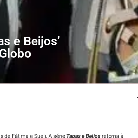
as e Beijos’
 Globo
as de Fátima e Sueli. A série
Tapas e Beijos
retorna à