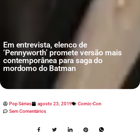
Em entrevista, elenco de
‘Pennyworth’ promete versão mais
contemporânea para saga do
mordomo do Batman
Pop Séries
agosto 23, 2019
Comic-Con
Sem Comentários