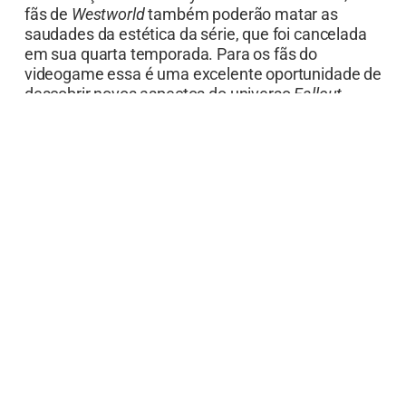
fãs de
Westworld
também poderão matar as
saudades da estética da série, que foi cancelada
em sua quarta temporada. Para os fãs do
videogame essa é uma excelente oportunidade de
descobrir novos aspectos do universo
Fallout
.
Aqueles que nunca jogaram Fallout irão descobrir
uma série envolvente repleta de brutalidade e
cenas absurdas. Boa maratona!
Fallout
já tem segunda temporada confirmada
pelo Prime Video e tem estreia prevista para
dezembro de 2025.
Julia Benvenuto
Julia Benvenuto é jornalista formada pela