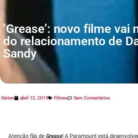
‘Grease’: novo filme vai 
do relacionamento de D
Sandy
 Séries
abril 12, 2019
Filmes
Sem Comentários
Atenção fãs de
Grease
! A Paramount está desenvolven