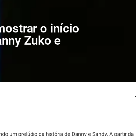
mostrar o início
anny Zuko e
do um prelúdio da história de Danny e Sandy. A partir da