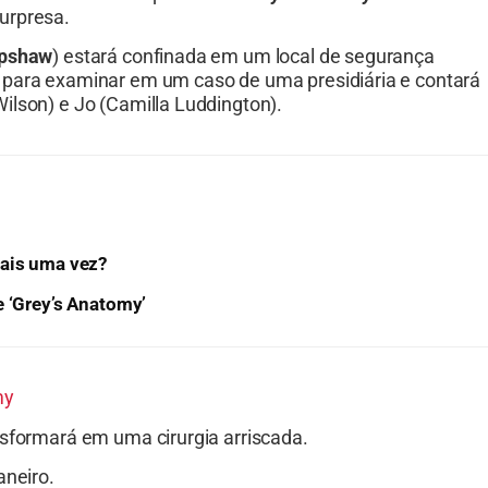
urpresa.
apshaw
) estará confinada em um local de segurança
 para examinar em um caso de uma presidiária e contará
ilson) e Jo (Camilla Luddington).
mais uma vez?
e ‘Grey’s Anatomy’
my
nsformará em uma cirurgia arriscada.
aneiro.