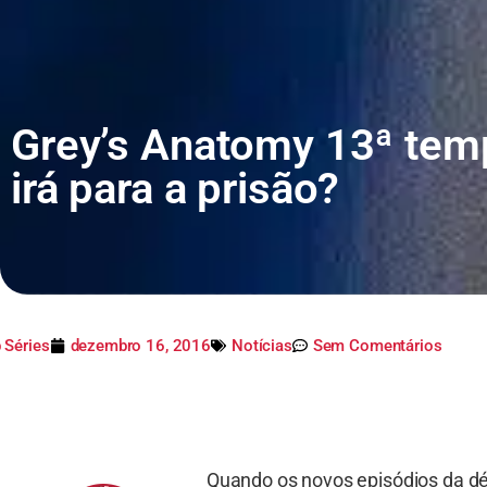
Grey’s Anatomy 13ª tem
irá para a prisão?
 Séries
dezembro 16, 2016
Notícias
Sem Comentários
Quando os novos episódios da d