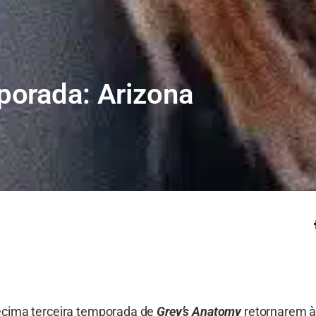
porada: Arizona
écima terceira temporada de
Grey’s Anatomy
retornarem 