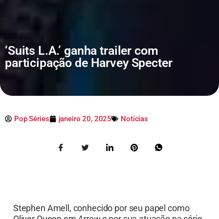
‘Suits L.A.’ ganha trailer com
participação de Harvey Specter
Pop Séries
janeiro 20, 2025
Notícias
Stephen Amell, conhecido por seu papel como
Oliver Queen em
Arrow
e por sua atuação na série